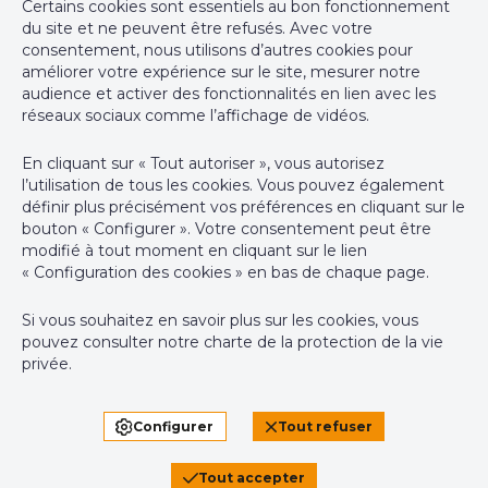
Certains cookies sont essentiels au bon fonctionnement
Rodepoortstraat 52
du site et ne peuvent être refusés. Avec votre
1853 Strombeek-Bever
consentement, nous utilisons d’autres cookies pour
améliorer votre expérience sur le site, mesurer notre
+32 (0)2 430 24 86
audience et activer des fonctionnalités en lien avec les
hello@morgans.be
réseaux sociaux comme l’affichage de vidéos.
En cliquant sur « Tout autoriser », vous autorisez
l’utilisation de tous les cookies. Vous pouvez également
définir plus précisément vos préférences en cliquant sur le
Agent immobilier courtier agréé IPI sous le numéro 507.311 en
bouton « Configurer ». Votre consentement peut être
Belgique - N° entreprise : TVA BE-0637.783.908
modifié à tout moment en cliquant sur le lien
« Configuration des cookies » en bas de chaque page.
Instance de contrôle: Institut professionnel des agents
Si vous souhaitez en savoir plus sur les cookies, vous
immobiliers, rue du Luxembourg 16B, 1000 Bruxelles (+32 2 505
pouvez consulter notre
charte de la protection de la vie
38 50 - info@ipi.be) - Soumis au
code déontologique de l’ IPI
privée
.
RC professionnelle et cautionnement via AXA Belgium SA,
Place du Trône 1, 1000 Bruxelles – police n° 730.390.160.
Configurer
Tout refuser
Couverture valable pour les activités réalisées en Belgique
Tout accepter