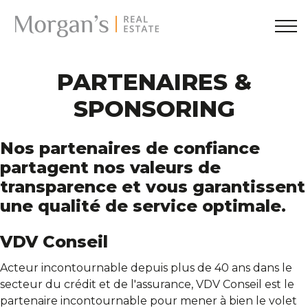
Accueil
PARTENAIRES &
+32 (0)2 430 24 86
hello@morgans.be
SPONSORING
Nos biens
Nos partenaires de confiance
A vendre
partagent nos valeurs de
transparence et vous garantissent
A louer
une qualité de service optimale.
Services
VDV Conseil
Acteur incontournable depuis plus de 40 ans dans le
Mettre en vente/location
secteur du crédit et de l'assurance, VDV Conseil est le
partenaire incontournable pour mener à bien le volet