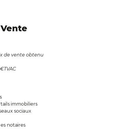
 Vente
ix de vente obtenu
 €TVAC
s
tails immobiliers
éseaux sociaux
les notaires