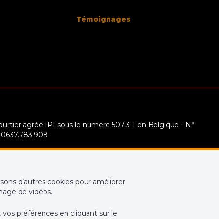
Témoignages
urtier agréé IPI sous le numéro 507.311 en Belgique - N°
E-0637.783.908
e: Institut professionnel des agents immobiliers, rue du
0 Bruxelles (+32 2 505 38 50 - info@ipi.be) - Soumis au
code
 IPI
sons d’autres cookies pour améliorer
chage de vidéos.
 et cautionnement via AXA Belgium SA, Place du Trône 1, 1000
° 730.390.160. Couverture valable pour les activités réalisées en
t vos préférences en cliquant sur le