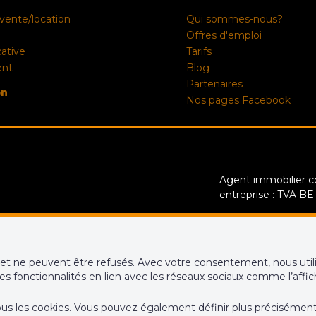
vente/location
Qui sommes-nous?
Offres d'emploi
cative
Tarifs
ent
Blog
Partenaires
on
Nos pages Facebook
Agent immobilier co
entreprise : TVA B
Instance de contrôl
Luxembourg 16B, 100
déontologique de l’
et ne peuvent être refusés. Avec votre consentement, nous utili
des fonctionnalités en lien avec les réseaux sociaux comme l’affi
RC professionnelle
Bruxelles – police n
de tous les cookies. Vous pouvez également définir plus précisémen