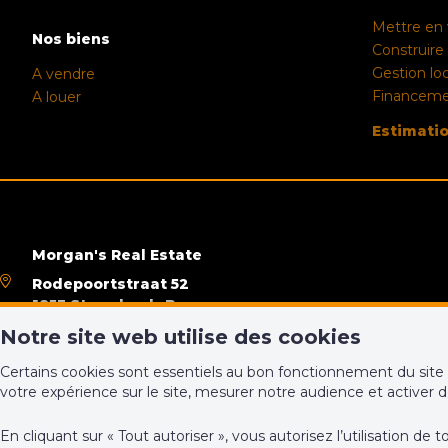
Mettre en 
Nos biens
Construire
Gestion lo
A vendre
Financem
A louer
Estimati
Morgan's Real Estate
Rodepoortstraat 52
1853 Strombeek-Bever
Notre site web utilise des cookies
+32 (0)2 430 24 86
hello@morgans.be
Certains cookies sont essentiels au bon fonctionnement du site 
votre expérience sur le site, mesurer notre audience et activer 
En cliquant sur « Tout autoriser », vous autorisez l’utilisation 