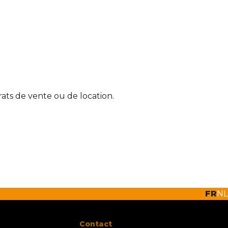
rats de vente ou de location.
FR
NL
Contact