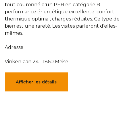
tout couronné d'un PEB en catégorie B —
Blog
performance énergétique excellente, confort
thermique optimal, charges réduites. Ce type de
bien est une rareté. Les visites parleront d'elles-
Partenaires
mêmes.
Nos pages Facebook
Adresse :
Vinkenlaan 24 - 1860 Meise
Contact
Caractéristiques
Afficher les détails
Témoignages
Général
Référence
7758354
Catégorie
Maison
Sélection des points d'intérêts