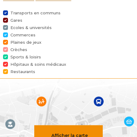
Meublé
Non
Transports en communs
Nombre de chambres
4
Gares
Ecoles & universités
Nombre de salles de bain
3
Commerces
Plaines de jeux
Jardin
Oui
Crèches
Sports & loisirs
Surface du jardin
150 m²
Hôpitaux & soins médicaux
Restaurants
Garage
Oui
Terrasse
Oui
Parking
Non
Surface habitable
229 m²
Surface du terrain
370 m²
Afficher la carte