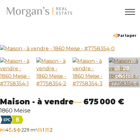
Accueil
+32 (0)2 430 24 86
hello@morgans.be
Partager
Nos biens
20
A vendre
photos
A louer
Maison - à vendre
675 000 €
Services
1860 Meise
Mettre en vente/location
chambres
4
5
229 m²
1
2
salles de bain