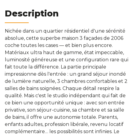
Construire
Description
Gestion locative
Nichée dans un quartier résidentiel d'une sérénité
absolue, cette superbe maison 3 façades de 2006
Financement
coche toutes les cases — et bien plus encore.
Matériaux ultra haut de gamme, état impeccable,
Estimation
luminosité généreuse et une configuration rare qui
fait toute la différence. La partie principale
impressionne dès l'entrée : un grand séjour inondé
A propos
de lumière naturelle, 3 chambres confortables et 2
salles de bains soignées. Chaque détail respire la
Qui sommes-nous?
qualité. Mais c'est le studio indépendant qui fait de
ce bien une opportunité unique : avec son entrée
privative, son séjour-cuisine, sa chambre et sa salle
Offres d'emploi
de bains, il offre une autonomie totale. Parents,
enfants adultes, profession libérale, revenu locatif
Tarifs
complémentaire… les possibilités sont infinies. Le